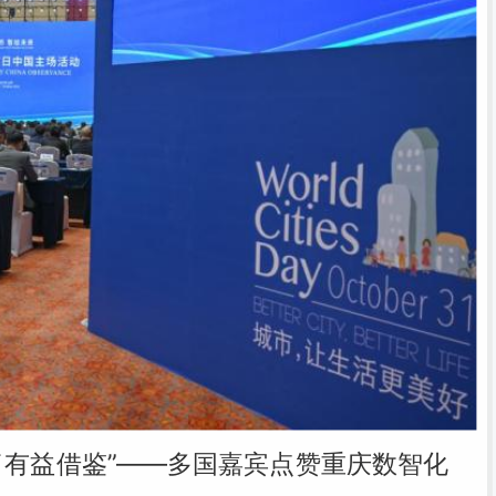
了有益借鉴”——多国嘉宾点赞重庆数智化