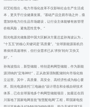
邱艾松指出，电力市场化改革不仅影响社会生产生活成
本，更关乎行业健康发展。“基础产品交易市场之外，亟
需加快电力衍生品市场建设，让行业主体能够有效管理
价格风险，避免恶性竞争。”
阳光电源光储集团中国大区解决方案总监孙海波认为，
“十五五”的核心关键词是“高质量”。“全球新能源装机仍
将保持高速增长，但行业需求已从‘求快’转向‘又快又
好’。”
孙海波指出，新型储能，特别是构网型储能，作为新能
源消纳的“定海神针”，正从政策强制配储转向市场化独
立运营。其中，高质量、高安全、高经济性成为核心要
求。阳光电源依托“三电融合”设计理念和全栈自研技术
体系，已在全球落地多个构网型储能项目，如最近在四
川落地了国家电网首批“智慧配电网”工程，即国家电投
四川甘孜色达40MW/80MWh项目，助力县城实现7天