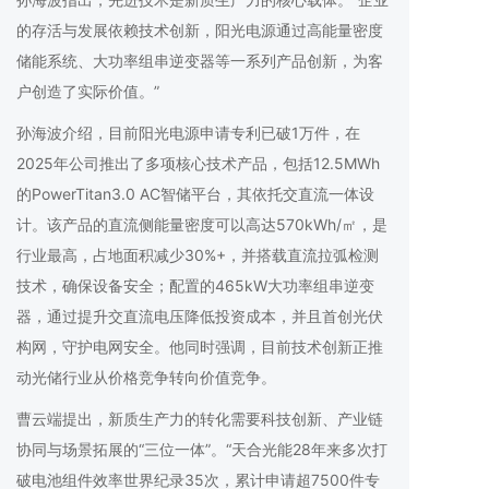
的存活与发展依赖技术创新，阳光电源通过高能量密度
储能系统、大功率组串逆变器等一系列产品创新，为客
户创造了实际价值。”
孙海波介绍，目前阳光电源申请专利已破1万件，在
2025年公司推出了多项核心技术产品，包括12.5MWh
的PowerTitan3.0 AC智储平台，其依托交直流一体设
计。该产品的直流侧能量密度可以高达570kWh/㎡，是
行业最高，占地面积减少30%+，并搭载直流拉弧检测
技术，确保设备安全；配置的465kW大功率组串逆变
器，通过提升交直流电压降低投资成本，并且首创光伏
构网，守护电网安全。他同时强调，目前技术创新正推
动光储行业从价格竞争转向价值竞争。
曹云端提出，新质生产力的转化需要科技创新、产业链
协同与场景拓展的“三位一体”。“天合光能28年来多次打
破电池组件效率世界纪录35次，累计申请超7500件专