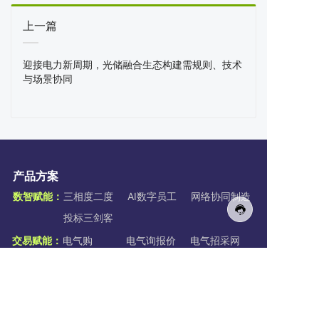
上一篇
迎接电力新周期，光储融合生态构建需规则、技术
与场景协同
产品方案
数智赋能：
三相度二度
AI数字员工
网络协同制造
投标三剑客
交易赋能：
电气购
电气询报价
电气招采网
三相供金平台
产业赋能：
三相资讯网
三相会会网
三相出海网
三相科技网
三相新能源