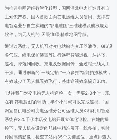
为推进电网运维数智化转型，国网湖北电力打造具有自
主知识产权、国内首款面向变电运维人员使用、支撑变
电智巡业务自主实施的“鄂电慧图”三维建模及航线规划
软件，为无人机的“天眼”加装精准地图导航。
通过该系统，无人机可对变电站站内变压器油位、GIS设
备气压、继电保护装置等进行远程智能巡视，从起飞、
巡检、降落到回收、充电及数据回传，全过程无须人工
干预。通过创新的“一线定拍”“一点多拍”智能拍摄模式，
有效减少了无人机无效飞行，整体巡视效率提升30%。
“以往我们对变电站无人机巡检一次，需要2-3小时，现
在有‘鄂电慧图’的辅助，半个小时就可以完成巡视。”国
网宜昌供电公司变电运维分公司运维人员邓梅利用智巡
系统在220千伏木店变电站开展立体化巡检。在她的操
控下，无人机在设定的航线中精准展开一线多拍，实时
传回高清影像，检查了站内35个关键点位，重点排查人