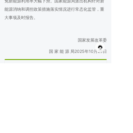
免新能源利用率大幅下滑。国家能源局派出机构针对新
能源消纳和调控政策措施落实情况进行常态化监管，重
大事项及时报告。
国家发展改革委
国 家 能 源 局2025年10月29日
最新动态
关于促进新能源消纳和调控的指导意见(发改能源
〔2025〕1360号)
2025-11-13 10:00:00
国务院关于深入实施“人工智能+”行动的意见
2025-10-29 14:42:09
点击阅读更多内容